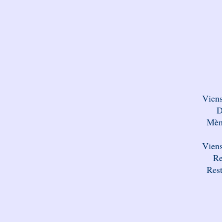
Vien
D
Mèn
Vien
Re
Rest