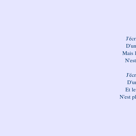
J'éc
D'un
Mais l
N'est
J'éc
D'u
Et le
N'est p