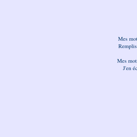
Mes mots
Remplis-
Mes mots
J'en é