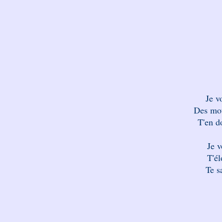
Je v
Des mot
T'en d
Je v
T'él
Te s