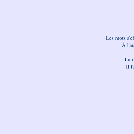
Les mots s'e
À l'a
La m
Il 