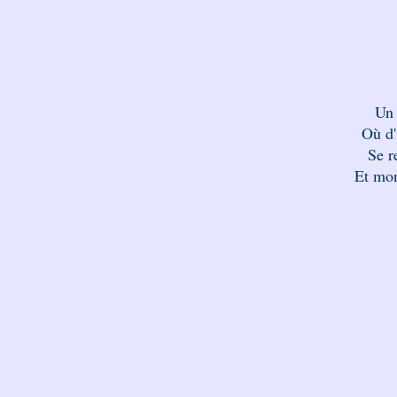
Un 
Où d'
Se r
Et mon