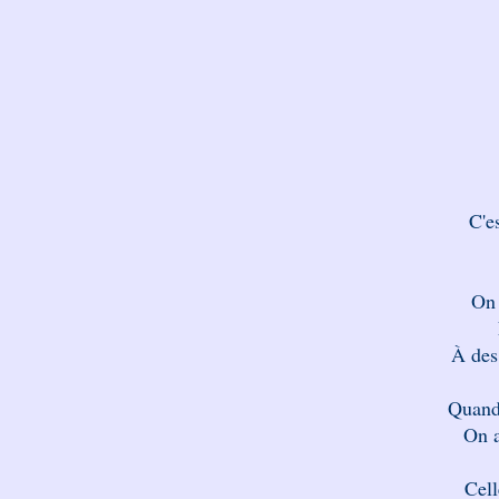
C'e
On 
À des
Quand 
On a
Cell