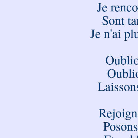
Je renco
Sont ta
Je n'ai p
Oublio
Oubli
Laissons
Rejoign
Posons