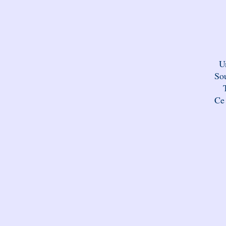
U
Sou
Ce 