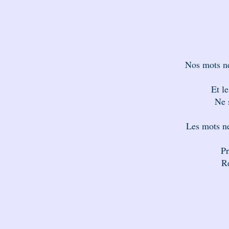
Nos mots ne
Et le
Ne s
Les mots ne
P
R