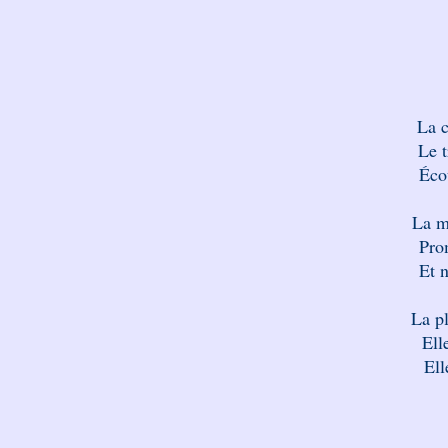
La c
Le t
Éco
La mo
Pro
Et n
La p
Elle
Ell