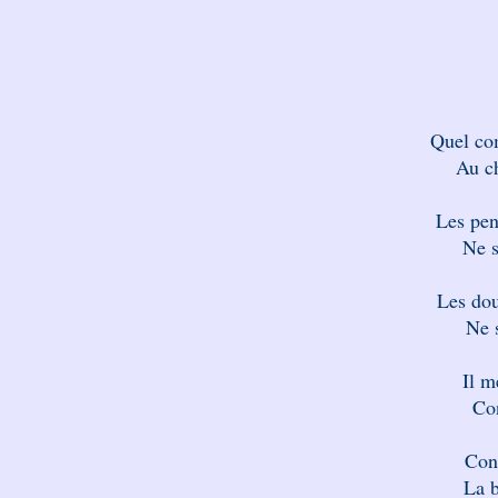
Quel co
Au c
Les pen
Ne s
Les dou
Ne s
Il m
Con
Con
La b