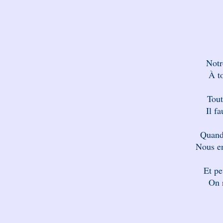
Notr
À to
Tout
Il fa
Quand 
Nous en
Et pe
On r